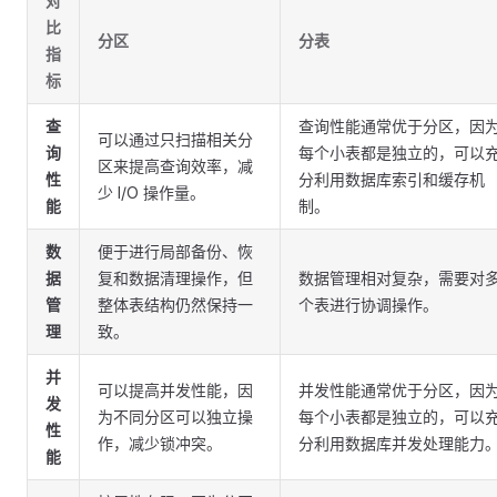
对
比
分区
分表
指
标
查
查询性能通常优于分区，因
可以通过只扫描相关分
询
每个小表都是独立的，可以
区来提高查询效率，减
性
分利用数据库索引和缓存机
少 I/O 操作量。
能
制。
数
便于进行局部备份、恢
据
复和数据清理操作，但
数据管理相对复杂，需要对
管
整体表结构仍然保持一
个表进行协调操作。
理
致。
并
可以提高并发性能，因
并发性能通常优于分区，因
发
为不同分区可以独立操
每个小表都是独立的，可以
性
作，减少锁冲突。
分利用数据库并发处理能力
能