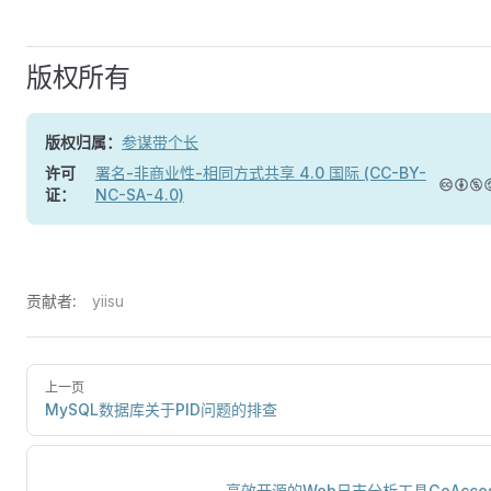
版权所有
版权归属：
参谋带个长
许可
署名-非商业性-相同方式共享 4.0 国际 (CC-BY-
证：
NC-SA-4.0)
贡献者:
yiisu
上一页
MySQL数据库关于PID问题的排查
高效开源的Web日志分析工具GoAcce