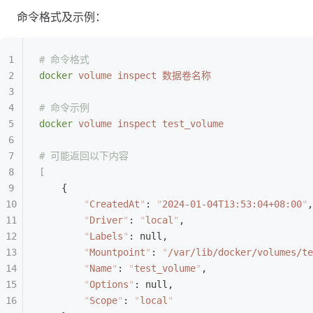
命令格式及示例：
# 命令格式
docker
 volume
 inspect
 数据卷名称
# 命令示例
docker
 volume
 inspect
 test_volume
# 可能返回以下内容
[
    {
        "
CreatedAt
"
: 
"
2024-01-04T13:53:04+08:00
"
,
        "
Driver
"
: 
"
local
"
,
        "
Labels
"
: null,
        "
Mountpoint
"
: 
"
/var/lib/docker/volumes/te
        "
Name
"
: 
"
test_volume
"
,
        "
Options
"
: null,
        "
Scope
"
: 
"
local
"