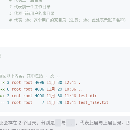
      # 代表上一层目录
      # 代表前一个工作目录
      # 代表当前用户的家目录
    
# 代表 abc 这个用户的家目录（注意：abc 此处表示账号名称）
令
返回以下内容，其中包括 . 及 ..
-x
 3
 root
 root
 4096
 11月
 30
 12:41
 .
-x
 6
 root
 root
 4096
 11月
 29
 10:36
 ..
wx
 2
 root
 root
 4096
 11月
 30
 11:46
 test_dir
--
 1
 root
 root
    7
 11月
 29
 10:41
 test_file.txt
都会存在 2 个目录，分别是
与
，代表此层与上层目录。
.
..