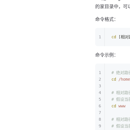
的家目录中，可以
命令格式：
cd
 [相
命令示例：
# 绝对
cd
 /home
# 相对
# 假设当
cd
 www
# 相对
# 假设当前