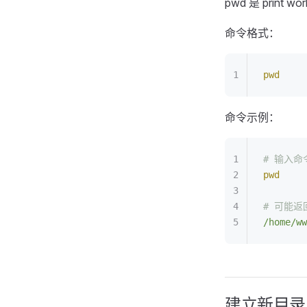
pwd 是 print
命令格式：
pwd
命令示例：
# 输入命
pwd
# 可能返
/home/ww
建立新目录 m