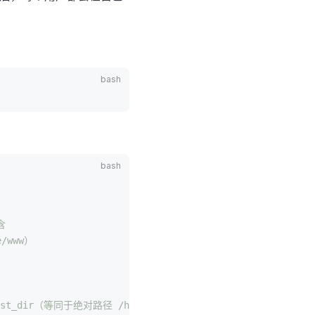
含
/www）
_dir（等同于绝对路径 /home/test_dir）