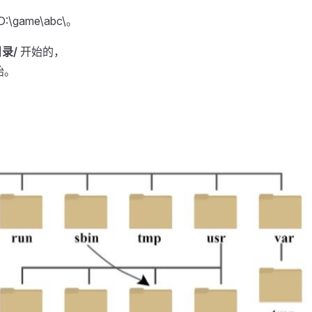
\game\abc\。
录/
开始的，
始。