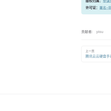
版权归属：
参谋
许可证：
署名-非
贡献者:
yiisu
上一页
腾讯云云硬盘手