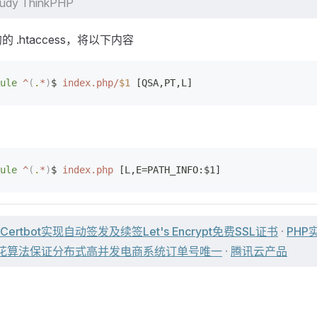
udy ThinkPHP
 的的 .htaccess，将以下内容
ule
 ^
(
.
*
)
$ 
index.php/
$1
 [QSA,PT,L]
ule
 ^
(
.
*
)
$ 
index.php
 [L,E=PATH_INFO:$1]
Certbot实现自动签发及续签Let's Encrypt免费SSL证书
·
PHP
雪花算法保证分布式高并发电商系统订单号唯一
·
腾讯云产品