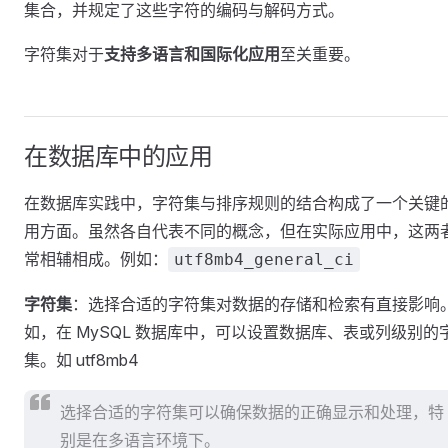
集合，并规定了这些字符的编码与解码方式。
字符集对于
支持多语言和国际化应用
至关重要。
在数据库中的应用
在数据库实践中，字符集与排序规则的结合构成了一个关键
用方面。虽然各自代表不同的概念，但在实际应用中，这两
常相辅相成。例如：
utf8mb4_general_ci
字符集
：选择合适的字符集对数据的存储和检索有直接影响
如，在 MySQL 数据库中，可以设置数据库、表或列级别的
集。如 utf8mb4
选择合适的字符集可以确保数据的正确显示和处理，特
别是在多语言环境下。