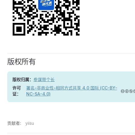
版权所有
版权归属：
参谋带个长
许可
署名-非商业性-相同方式共享 4.0 国际 (CC-BY-
证：
NC-SA-4.0)
贡献者:
yiisu