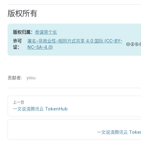
版权所有
版权归属：
参谋带个长
许可
署名-非商业性-相同方式共享 4.0 国际 (CC-BY-
证：
NC-SA-4.0)
贡献者:
yiisu
上一页
一文说清腾讯云 TokenHub
一文说清腾讯云 Token