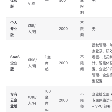
体验
—
500
率
无
免费
版
限
制
个人
不
¥58/
专业
—
2000
限
无
人/月
版
频
授权管理、
点登录、研
SaaS
1 坐
不
看板、成员
¥198/
企业
席
2000
限
计、智能体
人/月
版
起
频
置、企业知
管理、企业
型配置
100
专有
不
企业版全部 
¥316/
坐
云企
2000
限
专属网络访
人/月
席
业版
频
+ VPC 部署
起