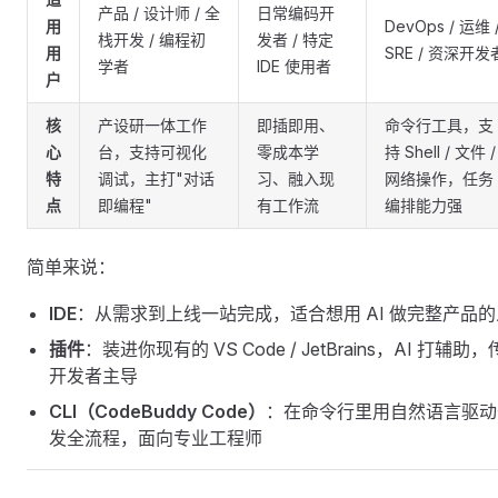
产品 / 设计师 / 全
日常编码开
用
DevOps / 运维 
栈开发 / 编程初
发者 / 特定
用
SRE / 资深开发
学者
IDE 使用者
户
核
产设研一体工作
即插即用、
命令行工具，支
心
台，支持可视化
零成本学
持 Shell / 文件 /
特
调试，主打"对话
习、融入现
网络操作，任务
点
即编程"
有工作流
编排能力强
简单来说：
IDE
：从需求到上线一站完成，适合想用 AI 做完整产品的
插件
：装进你现有的 VS Code / JetBrains，AI 打辅助
开发者主导
CLI（CodeBuddy Code）
：在命令行里用自然语言驱动
发全流程，面向专业工程师