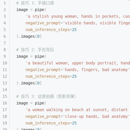
# 技巧 1：手插口袋
image 
=
 pipe
(
    "
a stylish young woman, hands in pockets, cas
    negative_prompt
=
"
visible hands, visible finge
    num_inference_steps
=
25
).
images
[
0
]
# 技巧 2：手在背后
image 
=
 pipe
(
    "
a beautiful woman, upper body portrait, hand
    negative_prompt
=
"
hands, fingers, bad anatomy
"
    num_inference_steps
=
25
).
images
[
0
]
# 技巧 3：远景拍摄（剪影效果）
image 
=
 pipe
(
    "
a woman walking on beach at sunset, distant 
    negative_prompt
=
"
close-up hands, bad anatomy
"
    num_inference_steps
=
25
).
images
[
0
]