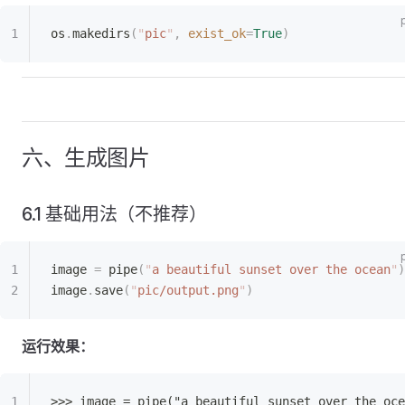
os
.
makedirs
(
"
pic
"
,
 exist_ok
=
True
)
六、生成图片
6.1 基础用法（不推荐）
image 
=
 pipe
(
"
a beautiful sunset over the ocean
"
)
image
.
save
(
"
pic/output.png
"
)
运行效果：
>>> image = pipe("a beautiful sunset over the oce