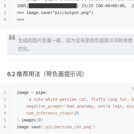
100%|████████████████████| 25/25 [00:08<00:00,  2
>>> image.save("pic/output.png")
>>>
生成的图片质量一般，因为没有使用负面提示词和参数
优化。
6.2 推荐用法（带负面提示词）
image 
=
 pipe
(
    "
a cute white persian cat, fluffy long fur, b
    negative_prompt
=
"
bad anatomy, extra legs, mi
    num_inference_steps
=
25
).
images
[
0
]
image
.
save
(
"
pic/persian_cat.png
"
)