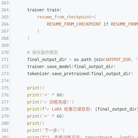
    trainer
.
train
(
        resume_from_checkpoint
=(
            RESUME_FROM_CHECKPOINT
 if
 RESUME_FROM
        )
    )
    # 保存最终模型
    final_output_dir 
=
 os
.
path
.
join
(
OUTPUT_DIR
,
 "
    trainer
.
save_model
(
final_output_dir
)
    tokenizer
.
save_pretrained
(
final_output_dir
)
    print
()
    print
(
"
=
"
 *
 60
)
    print
(
"
✓ 训练完成!
"
)
    print
(
f
"✓ LoRA 权重已保存到: 
{
final_output_dir
    print
(
"
=
"
 *
 60
)
    print
()
    print
(
"
下一步:
"
)
    print
(
f
"1. 查看训练日志: tensorboard --logdir 