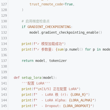
        trust_remote_code
=
True
,
    )
    # 启用梯度检查点
    if
 GRADIENT_CHECKPOINTING
:
        model
.
gradient_checkpointing_enable
()
    print
(
f
"✓ 模型加载成功"
)
    print
(
f
"✓ 参数量: 
{
sum
(
p
.
numel
()
 for
 p 
in
 mod
    return
 model
,
 tokenizer
def
 setup_lora
(
model
):
    """
配置 LoRA
"""
    print
(
f
"
\n
[3/5] 正在配置 LoRA"
)
    print
(
f
"  - LoRA 秩 (r): 
{LORA_R}
"
)
    print
(
f
"  - LoRA Alpha: 
{LORA_ALPHA}
"
)
    print
(
f
"  - Dropout: 
{LORA_DROPOUT}
"
)