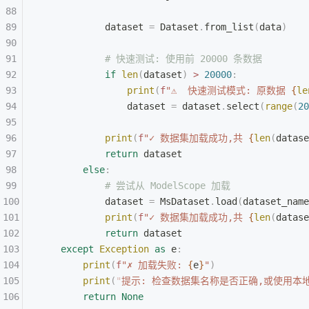
            dataset 
=
 Dataset
.
from_list
(
data
)
            # 快速测试: 使用前 20000 条数据
            if
 len
(
dataset
)
 >
 20000
:
                print
(
f
"⚠️  快速测试模式: 原数据 
{
le
                dataset 
=
 dataset
.
select
(
range
(
20
            print
(
f
"✓ 数据集加载成功,共 
{
len
(
datase
            return
 dataset
        else
:
            # 尝试从 ModelScope 加载
            dataset 
=
 MsDataset
.
load
(
dataset_name
            print
(
f
"✓ 数据集加载成功,共 
{
len
(
datase
            return
 dataset
    except
 Exception
 as
 e
:
        print
(
f
"✗ 加载失败: 
{
e
}
"
)
        print
(
"
提示: 检查数据集名称是否正确,或使用本
        return
 None