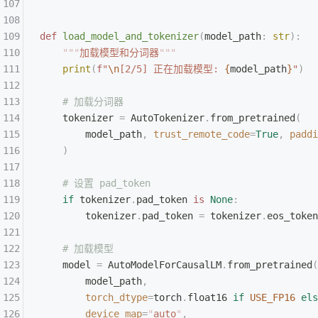
def
 load_model_and_tokenizer
(
model_path
:
 str
):
    """
加载模型和分词器
"""
    print
(
f
"
\n
[2/5] 正在加载模型: 
{
model_path
}
"
)
    # 加载分词器
    tokenizer 
=
 AutoTokenizer
.
from_pretrained
(
        model_path
,
 trust_remote_code
=
True
,
 paddi
    )
    # 设置 pad_token
    if
 tokenizer
.
pad_token 
is
 None
:
        tokenizer
.
pad_token 
=
 tokenizer
.
eos_token
    # 加载模型
    model 
=
 AutoModelForCausalLM
.
from_pretrained
(
        model_path
,
        torch_dtype
=
torch
.
float16 
if
 USE_FP16
 els
        device_map
=
"
auto
"
,