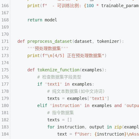
    print
(
f
"  - 可训练比例: 
{
100
 *
 trainable_param
    return
 model
def
 preprocess_dataset
(
dataset
,
 tokenizer
):
    """
预处理数据集
"""
    print
(
f
"
\n
[4/5] 正在预处理数据集"
)
    def
 tokenize_function
(
examples
):
        # 检查数据集字段类型
        if
 "
text1
"
 in
 examples
:
            # 纯文本数据集(如中文诗词)
            texts 
=
 examples
[
"
text1
"
]
        elif
 "
instruction
"
 in
 examples 
and
 "
outpu
            # 指令数据集
            texts 
=
 []
            for
 instruction
,
 output 
in
 zip
(
exampl
                text 
=
 f
"User: 
{
instruction
}\n
Ass