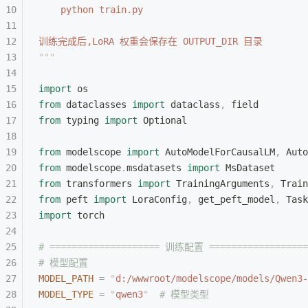
    python train.py
训练完成后,LoRA 权重会保存在 OUTPUT_DIR 目录
"""
import
 os
from
 dataclasses 
import
 dataclass
,
 field
from
 typing 
import
 Optional
from
 modelscope 
import
 AutoModelForCausalLM
,
 Auto
from
 modelscope
.
msdatasets 
import
 MsDataset
from
 transformers 
import
 TrainingArguments
,
 Train
from
 peft 
import
 LoraConfig
,
 get_peft_model
,
 Task
import
 torch
# ==================== 训练配置 ==================
# 模型配置
MODEL_PATH
 =
 "
d:/wwwroot/modelscope/models/Qwen3-
MODEL_TYPE
 =
 "
qwen3
"
  # 模型类型