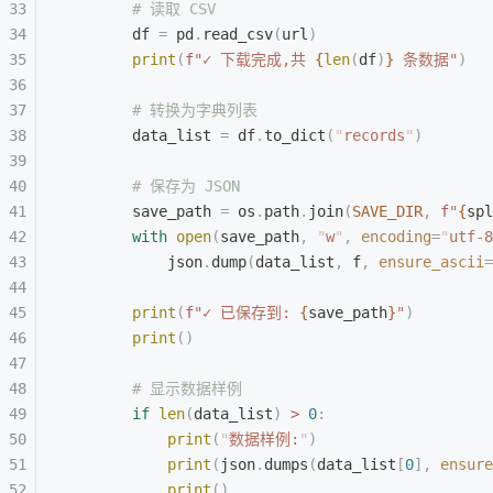
        # 读取 CSV
        df 
=
 pd
.
read_csv
(
url
)
        print
(
f
"✓ 下载完成,共 
{
len
(
df
)
}
 条数据"
)
        # 转换为字典列表
        data_list 
=
 df
.
to_dict
(
"
records
"
)
        # 保存为 JSON
        save_path 
=
 os
.
path
.
join
(
SAVE_DIR
,
 f
"
{
spl
        with
 open
(
save_path
,
 "
w
"
,
 encoding
=
"
utf-8
            json
.
dump
(
data_list
,
 f
,
 ensure_ascii
=
        print
(
f
"✓ 已保存到: 
{
save_path
}
"
)
        print
()
        # 显示数据样例
        if
 len
(
data_list
)
 >
 0
:
            print
(
"
数据样例:
"
)
            print
(
json
.
dumps
(
data_list
[
0
],
 ensure
            print
()