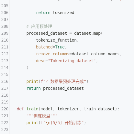
        return
 tokenized
    # 应用预处理
    processed_dataset 
=
 dataset
.
map
(
        tokenize_function
,
        batched
=
True
,
        remove_columns
=
dataset
.
column_names
,
        desc
=
"
Tokenizing dataset
"
,
    )
    print
(
f
"✓ 数据集预处理完成"
)
    return
 processed_dataset
def
 train
(
model
,
 tokenizer
,
 train_dataset
):
    """
训练模型
"""
    print
(
f
"
\n
[5/5] 开始训练"
)