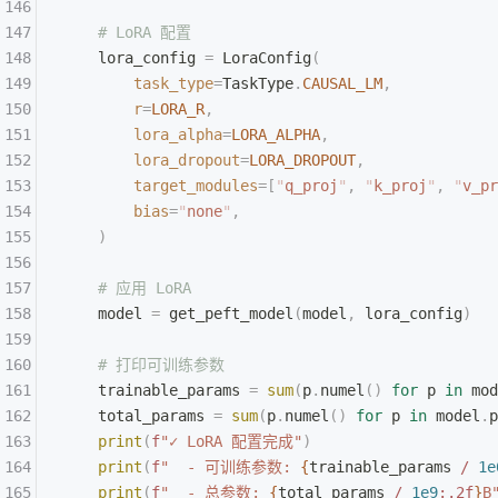
    # LoRA 配置
    lora_config 
=
 LoraConfig
(
        task_type
=
TaskType
.
CAUSAL_LM
,
        r
=
LORA_R
,
        lora_alpha
=
LORA_ALPHA
,
        lora_dropout
=
LORA_DROPOUT
,
        target_modules
=[
"
q_proj
"
,
 "
k_proj
"
,
 "
v_pr
        bias
=
"
none
"
,
    )
    # 应用 LoRA
    model 
=
 get_peft_model
(
model
,
 lora_config
)
    # 打印可训练参数
    trainable_params 
=
 sum
(
p
.
numel
()
 for
 p 
in
 mod
    total_params 
=
 sum
(
p
.
numel
()
 for
 p 
in
 model
.
p
    print
(
f
"✓ LoRA 配置完成"
)
    print
(
f
"  - 可训练参数: 
{
trainable_params 
/
 1e
    print
(
f
"  - 总参数: 
{
total_params 
/
 1e9
:.2f
}
B