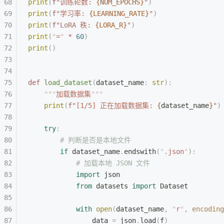
print
(
f
"训练轮数: 
{NUM_EPOCHS}
"
)
print
(
f
"学习率: 
{LEARNING_RATE}
"
)
print
(
f
"LoRA 秩: 
{LORA_R}
"
)
print
(
"
=
"
 *
 60
)
print
()
def
 load_dataset
(
dataset_name
:
 str
):
    """
加载数据集
"""
    print
(
f
"[1/5] 正在加载数据集: 
{
dataset_name
}
"
)
    try
:
        # 判断是否是本地文件
        if
 dataset_name
.
endswith
(
"
.json
"
):
            # 加载本地 JSON 文件
            import
 json
            from
 datasets 
import
 Dataset
            with
 open
(
dataset_name
,
 "
r
"
,
 encoding
                data 
=
 json
.
load
(
f
)