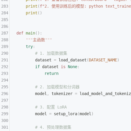
    print
(
f
"2. 使用训练后的模型: python text_traine
    print
()
def
 main
():
    """
主函数
"""
    try
:
        # 1. 加载数据集
        dataset 
=
 load_dataset
(
DATASET_NAME
)
        if
 dataset 
is
 None
:
            return
        # 2. 加载模型和分词器
        model
,
 tokenizer 
=
 load_model_and_tokeniz
        # 3. 配置 LoRA
        model 
=
 setup_lora
(
model
)
        # 4. 预处理数据集