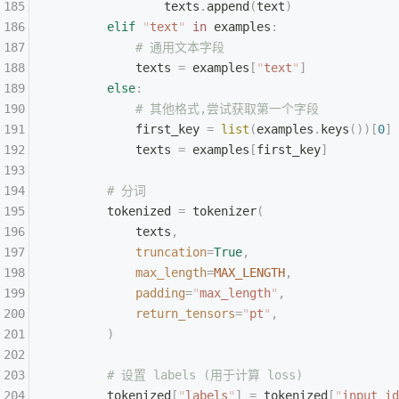
                texts
.
append
(
text
)
        elif
 "
text
"
 in
 examples
:
            # 通用文本字段
            texts 
=
 examples
[
"
text
"
]
        else
:
            # 其他格式,尝试获取第一个字段
            first_key 
=
 list
(
examples
.
keys
())[
0
]
            texts 
=
 examples
[
first_key
]
        # 分词
        tokenized 
=
 tokenizer
(
            texts
,
            truncation
=
True
,
            max_length
=
MAX_LENGTH
,
            padding
=
"
max_length
"
,
            return_tensors
=
"
pt
"
,
        )
        # 设置 labels (用于计算 loss)
        tokenized
[
"
labels
"
]
 =
 tokenized
[
"
input_id