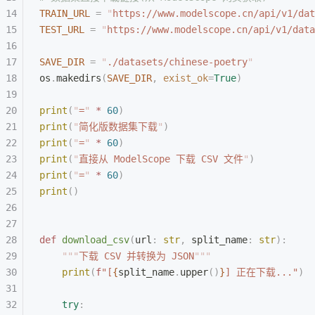
TRAIN_URL
 =
 "
https://www.modelscope.cn/api/v1/dat
TEST_URL
 =
 "
https://www.modelscope.cn/api/v1/data
SAVE_DIR
 =
 "
./datasets/chinese-poetry
"
os
.
makedirs
(
SAVE_DIR
,
 exist_ok
=
True
)
print
(
"
=
"
 *
 60
)
print
(
"
简化版数据集下载
"
)
print
(
"
=
"
 *
 60
)
print
(
"
直接从 ModelScope 下载 CSV 文件
"
)
print
(
"
=
"
 *
 60
)
print
()
def
 download_csv
(
url
:
 str
,
 split_name
:
 str
):
    """
下载 CSV 并转换为 JSON
"""
    print
(
f
"[
{
split_name
.
upper
()
}
] 正在下载..."
)
    try
: