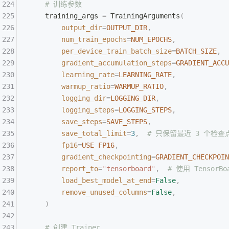
    # 训练参数
    training_args 
=
 TrainingArguments
(
        output_dir
=
OUTPUT_DIR
,
        num_train_epochs
=
NUM_EPOCHS
,
        per_device_train_batch_size
=
BATCH_SIZE
,
        gradient_accumulation_steps
=
GRADIENT_ACCU
        learning_rate
=
LEARNING_RATE
,
        warmup_ratio
=
WARMUP_RATIO
,
        logging_dir
=
LOGGING_DIR
,
        logging_steps
=
LOGGING_STEPS
,
        save_steps
=
SAVE_STEPS
,
        save_total_limit
=
3
,
  # 只保留最近 3 个检查
        fp16
=
USE_FP16
,
        gradient_checkpointing
=
GRADIENT_CHECKPOIN
        report_to
=
"
tensorboard
"
,
  # 使用 TensorB
        load_best_model_at_end
=
False
,
        remove_unused_columns
=
False
,
    )
    # 创建 Trainer