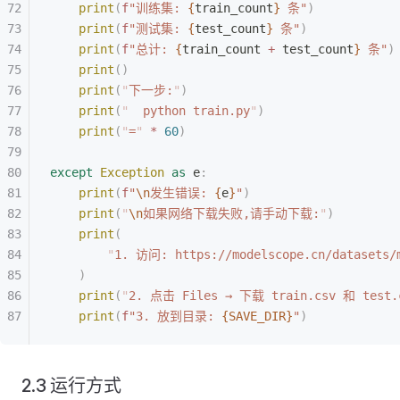
    print
(
f
"训练集: 
{
train_count
}
 条"
)
    print
(
f
"测试集: 
{
test_count
}
 条"
)
    print
(
f
"总计: 
{
train_count 
+
 test_count
}
 条"
)
    print
()
    print
(
"
下一步:
"
)
    print
(
"
  python train.py
"
)
    print
(
"
=
"
 *
 60
)
except
 Exception
 as
 e
:
    print
(
f
"
\n
发生错误: 
{
e
}
"
)
    print
(
"
\n
如果网络下载失败,请手动下载:
"
)
    print
(
        "
1. 访问: https://modelscope.cn/datasets/m
    )
    print
(
"
2. 点击 Files → 下载 train.csv 和 test.
    print
(
f
"3. 放到目录: 
{SAVE_DIR}
"
)
2.3 运行方式