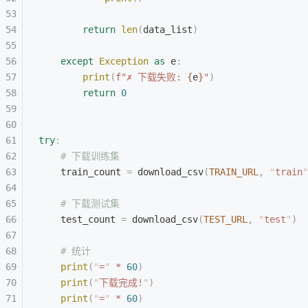
        return
 len
(
data_list
)
    except
 Exception
 as
 e
:
        print
(
f
"✗ 下载失败: 
{
e
}
"
)
        return
 0
try
:
    # 下载训练集
    train_count 
=
 download_csv
(
TRAIN_URL
,
 "
train
"
    # 下载测试集
    test_count 
=
 download_csv
(
TEST_URL
,
 "
test
"
)
    # 统计
    print
(
"
=
"
 *
 60
)
    print
(
"
下载完成!
"
)
    print
(
"
=
"
 *
 60
)