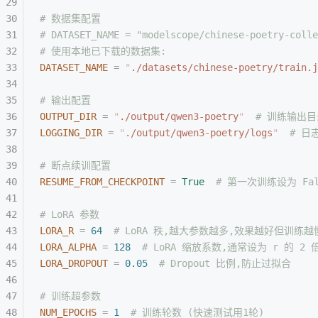
# 数据集配置
# DATASET_NAME = "modelscope/chinese-poetry-
# 使用本地已下载的数据集:
DATASET_NAME
 =
 "
./datasets/chinese-poetry/train.j
# 输出配置
OUTPUT_DIR
 =
 "
./output/qwen3-poetry
"
  # 训练输出
LOGGING_DIR
 =
 "
./output/qwen3-poetry/logs
"
  # 日
# 断点续训配置
RESUME_FROM_CHECKPOINT
 =
 True
  # 第一次训练设为 Fal
# LoRA 参数
LORA_R
 =
 64
  # LoRA 秩,越大参数越多,效果越好但训练越
LORA_ALPHA
 =
 128
  # LoRA 缩放系数,通常设为 r 的 2 
LORA_DROPOUT
 =
 0.05
  # Dropout 比例,防止过拟合
# 训练超参数
NUM_EPOCHS
 =
 1
  # 训练轮数 (快速测试用1轮)