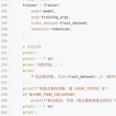
    trainer 
=
 Trainer
(
        model
=
model
,
        args
=
training_args
,
        train_dataset
=
train_dataset
,
        tokenizer
=
tokenizer
,
    )
    # 开始训练
    print
()
    print
(
"
-
"
 *
 60
)
    print
(
"
训练开始...
"
)
    print
(
        f
"总训练步数: 
{
len
(
train_dataset
)
 //
 (
BATC
    )
    print
(
f
"检查点保存间隔: 每 
{SAVE_STEPS}
 步"
)
    if
 RESUME_FROM_CHECKPOINT
:
        print
(
f
"断点续训: 开启 (将从最新检查点续训)"
    print
(
"
-
"
 *
 60
)
    print
()