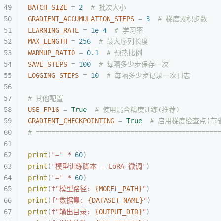
BATCH_SIZE
 =
 2
  # 批次大小
GRADIENT_ACCUMULATION_STEPS
 =
 8
  # 梯度累积步数
LEARNING_RATE
 =
 1e-4
  # 学习率
MAX_LENGTH
 =
 256
  # 最大序列长度
WARMUP_RATIO
 =
 0.1
  # 预热比例
SAVE_STEPS
 =
 100
  # 每隔多少步保存一次
LOGGING_STEPS
 =
 10
  # 每隔多少步记录一次日志
# 其他配置
USE_FP16
 =
 True
  # 使用混合精度训练(推荐)
GRADIENT_CHECKPOINTING
 =
 True
  # 启用梯度检查点(节
# ===============================================
print
(
"
=
"
 *
 60
)
print
(
"
模型训练脚本 - LoRA 微调
"
)
print
(
"
=
"
 *
 60
)
print
(
f
"模型路径: 
{MODEL_PATH}
"
)
print
(
f
"数据集: 
{DATASET_NAME}
"
)
print
(
f
"输出目录: 
{OUTPUT_DIR}
"
)