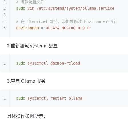
# 编辑配置文件
sudo
 vim
 /etc/systemd/system/ollama.service
# 在 [Service] 部分，添加或修改 Environment 行
Environment
=
"
OLLAMA_HOST=0.0.0.0
"
2.重新加载 systemd 配置
sudo
 systemctl
 daemon-reload
3.重启 Ollama 服务
sudo
 systemctl
 restart
 ollama
具体操作如图所示：