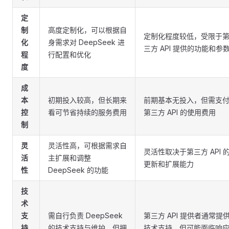
定
制
高度定制化，可以根据自
定制化程度较低，受限于
化
身需求对 DeepSeek 进
三方 API 提供的功能和参
程
行配置和优化
度
成
本
初期投入较高，但长期来
前期基本无投入，但需支
控
看可节省持续的服务费用
第三方 API 的使用费用
制
灵
灵活性高，可根据需求自
灵活性取决于第三方 API 
活
主扩展和调整
更新和扩展能力
性
DeepSeek 的功能
技
术
支
需自行负责 DeepSeek
第三方 API 提供者通常提
持
的技术支持与维护，但拥
技术支持，但可能面临响